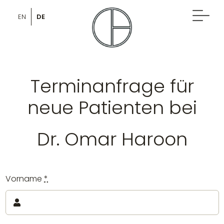
Skip
to
DE
EN
content
Terminanfrage für
neue Patienten bei
Dr. Omar Haroon
Vorname
*