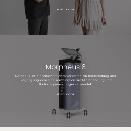
mehr dazu
Morpheus 8
Morpheus8 ist ein fortschrittliches Verfahren zur Hautstraffung und
-verjüngung, dass eine Kombination aus Microneedling und
Radiofrequenzenergie verwendet.
mehr dazu