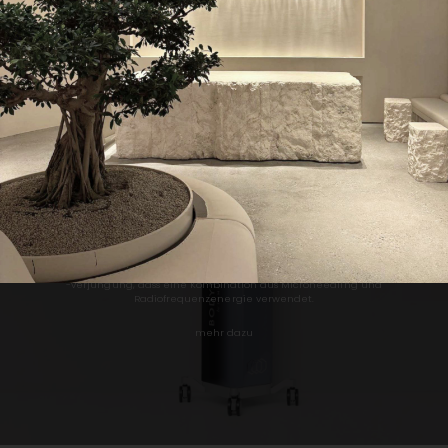
ersten Halt bei der 3D-Gesichts- und Hautanalyse.
mehr dazu
Morpheus 8
Morpheus8 ist ein fortschrittliches Verfahren zur Hautstraffung und
-verjüngung, dass eine Kombination aus Microneedling und
Radiofrequenzenergie verwendet.
mehr dazu