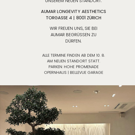
UNSEREM NEUEN STANDORT.
AUMAR LONGEVITY AESTHETICS
Sport
TORGASSE 4 | 8001 ZÜRICH
nach Absprache
WIR FREUEN UNS, SIE BEI
AUMAR BEGRÜSSEN ZU
DÜRFEN.
ALLE TERMINE FINDEN AB DEM 10. 8.
AM NEUEN STANDORT STATT.
PARKEN: HOHE PROMENADE
OPERNHAUS | BELLEVUE GARAGE
3D Analyse
Auf der «Journey of the Face», Dr. med. univ. Omars
ganzheitlichem Behandlungskonzept, machen wir unseren